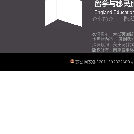
留学与移民
England Education
企业简介
隐
友情提示：未经英国留
本网站内容； 否则我
法律顾问：美麦德(北
版权所有：南京智申环
苏公网安备32011302322689号