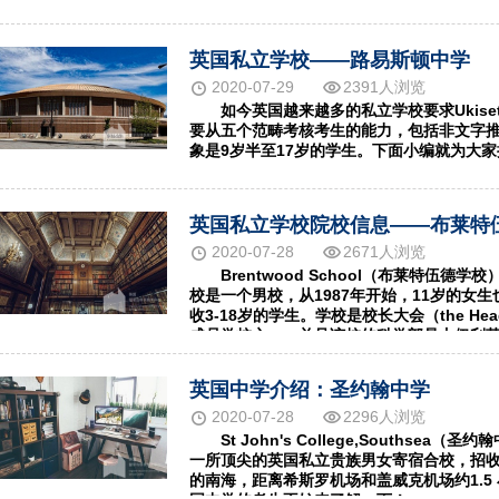
英国私立学校——路易斯顿中学
2020-07-29
2391人浏览
如今英国越来越多的私立学校要求Ukiset考
要从五个范畴考核考生的能力，包括非文字
象是9岁半至17岁的学生。下面小编就为大
英国私立学校院校信息——布莱特
2020-07-28
2671人浏览
Brentwood School（布莱特伍德
校是一个男校，从1987年开始，11岁的女
收3-18岁的学生。学校是校长大会（the Headmaste
成员学校之一，并且该校的科学部是由伊利莎
英国中学介绍：圣约翰中学
2020-07-28
2296人浏览
St John's College,Southsea
一所顶尖的英国私立贵族男女寄宿合校，招收2
的南海，距离希斯罗机场和盖威克机场约1.