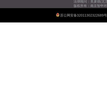
法律顾问：美麦德(北
版权所有：南京智申环
苏公网安备32011302322689号